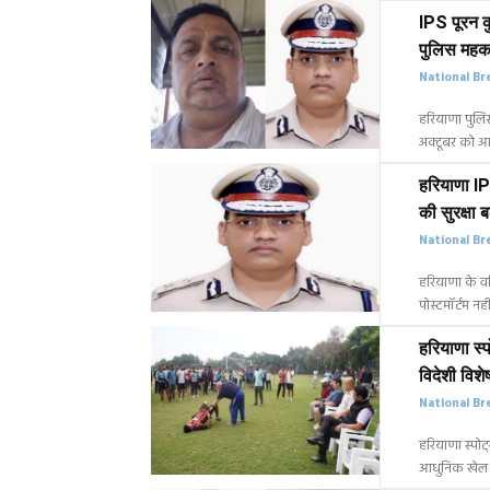
IPS पूरन क
पुलिस महकम
National Br
हरियाणा पुलिस
अक्टूबर को आई
हरियाणा IP
की सुरक्षा ब
National Br
हरियाणा के वर
पोस्टमॉर्टम नह
हरियाणा स्पो
विदेशी विशेष
National Br
हरियाणा स्पोर्ट
आधुनिक खेल प