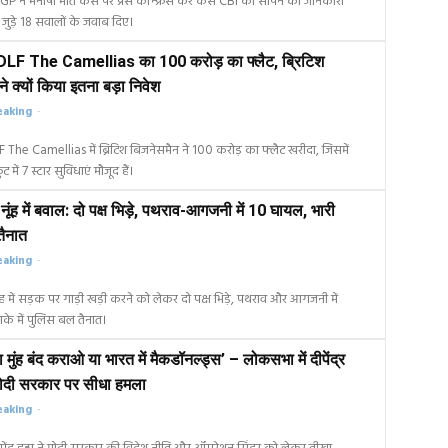
P ने मनीषा मौत केस पर प्रेस कॉन्फ्रेंस कर केस CBI को सौंपने की जानकारी
 जुड़े 18 सवालों के जवाब दिए।
में DLF The Camellias का 100 करोड़ का फ्लैट, ब्रिटिश
े क्यों किया इतना बड़ा निवेश
eaking
-
DLF The Camellias में ब्रिटिश बिजनेसमैन ने 100 करोड़ का फ्लैट खरीदा, जिसमें
 में 7 स्टार सुविधाएं मौजूद हैं।
नूंह में बवाल: दो पक्ष भिड़े, पथराव-आगजनी में 10 घायल, भारी
तैनात
eaking
-
ंह में सड़क पर गाड़ी खड़ी करने को लेकर दो पक्ष भिड़े, पथराव और आगजनी में
े में पुलिस बल तैनात।
 मुंह बंद कराओ या भारत में मैकडॉनल्ड्स’ – लोकसभा में दीपेंद्र
मोदी सरकार पर सीधा हमला
eaking
-