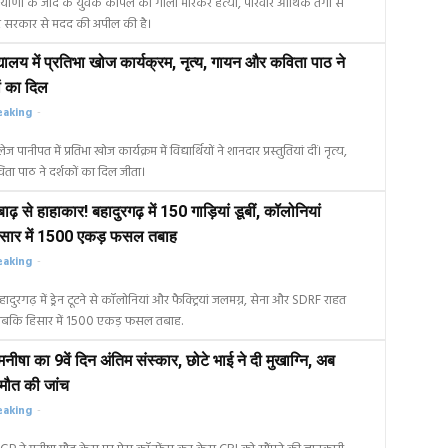
रियाणा के जींद के युवक कपिल की गोली मारकर हत्या, परिवार आर्थिक तंगी से
र सरकार से मदद की अपील की है।
्यालय में प्रतिभा खोज कार्यक्रम, नृत्य, गायन और कविता पाठ ने
ों का दिल
eaking
-
पानीपत में प्रतिभा खोज कार्यक्रम में विद्यार्थियों ने शानदार प्रस्तुतियां दीं। नृत्य,
ा पाठ ने दर्शकों का दिल जीता।
बाढ़ से हाहाकार! बहादुरगढ़ में 150 गाड़ियां डूबीं, कॉलोनियां
िसार में 1500 एकड़ फसल तबाह
eaking
-
दुरगढ़ में ड्रेन टूटने से कॉलोनियां और फैक्ट्रियां जलमग्न, सेना और SDRF राहत
ी, जबकि हिसार में 1500 एकड़ फसल तबाह.
नीषा का 9वें दिन अंतिम संस्कार, छोटे भाई ने दी मुखाग्नि, अब
मौत की जांच
eaking
-