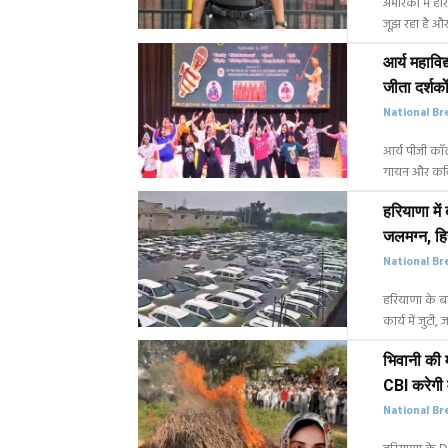
अमेरिका में ह
जूझ रहा है औ
आर्य महाविद
जीता दर्शक
National Br
आर्य पीजी कॉलेज 
गायन और कवित
हरियाणा में 
जलमग्न, ह
National Br
हरियाणा के बहा
कार्य में जुट
भिवानी की म
CBI करेगी 
National Br