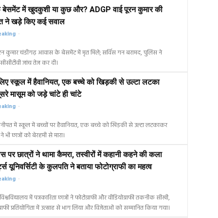
 बेसमेंट में खुदकुशी या कुछ और? ADGP वाई पूरन कुमार की
 ने खड़े किए कई सवाल
eaking
-
 कुमार चंडीगढ़ आवास के बेसमेंट में मृत मिले; सर्विस गन बरामद, पुलिस ने
सीसीटीवी जांच तेज कर दी।
लिए स्कूल में हैवानियत, एक बच्चे को खिड़की से उल्टा लटका
रे मासूम को जड़े चांटे ही चांटे
eaking
-
नीपत में स्कूल में बच्चों पर हैवानियत, एक बच्चे को खिड़की से उल्टा लटकाकर
 ने भी छात्रों को बेरहमी से मारा।
वस पर छात्रों ने थामा कैमरा, तस्वीरों में कहानी कहने की कला
्ट्स यूनिवर्सिटी के कुलपति ने बताया फोटोग्राफी का महत्व
eaking
-
श्वविद्यालय में पत्रकारिता छात्रों ने फोटोग्राफी और वीडियोग्राफी तकनीक सीखी,
राफी प्रतियोगिता में उत्साह से भाग लिया और विजेताओं को सम्मानित किया गया।