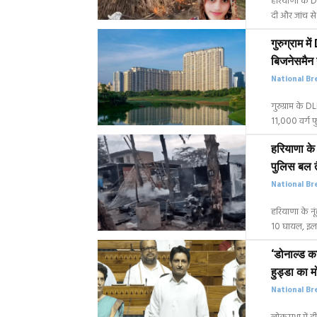
हरियाणा के DG
दी और जांच से
गुरुग्राम 
बिजनेसमैन न
National Br
गुरुग्राम के 
11,000 वर्ग फुट
हरियाणा के 
पुलिस बल 
National Br
हरियाणा के नू
10 घायल, इलाक
‘डोनाल्ड का
हुड्डा का 
National Br