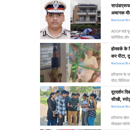
साउंडप्रूफ
अचानक मौत
National Br
ADGP वाई पूरन
फॉरेंसिक और 
होमवर्क के 
कर पीटा, दूस
National Br
हरियाणा के पा
पीटा, प्रिंसिपल
दूरदर्शन दि
सीखी, स्पोर
National Br
हरियाणा खेल वि
मोबाइल फोटोग्