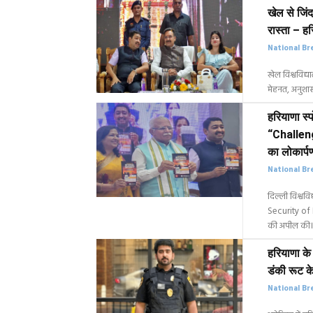
खेल से जि
रास्ता – ह
National Br
खेल विश्वविद्य
मेहनत, अनुशा
हरियाणा स्प
“Challeng
का लोकार्पण
National Br
दिल्ली विश्वव
Security of I
की अपील की।
हरियाणा के
डंकी रूट क
National Br