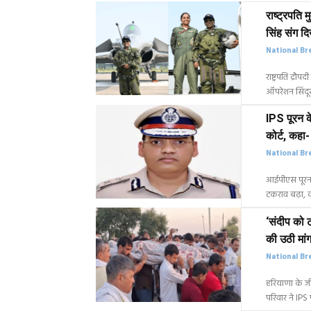
राष्ट्रपति म
सिंह संग दि
National Br
राष्ट्रपति द्रौ
ऑपरेशन सिंदूर
IPS पूरन के
कोर्ट, कहा- 
National Br
आईपीएस पूरन क
टकराव बढ़ा, को
‘संदीप को 
की उठी मां
National Br
हरियाणा के जीं
परिवार ने IPS